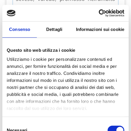
del progetto “
La Brianza Cambia
Clima
” finanziato da
Fondazione
Cariplo
.
Consenso
Dettagli
Informazioni sui cookie
Attraverso diversi materiali informativi,
quali schede tecniche, news e
Questo sito web utilizza i cookie
Utilizziamo i cookie per personalizzare contenuti ed
approfondimenti, e con il supporto a
annunci, per fornire funzionalità dei social media e per
distanza di esperti, è possibile
analizzare il nostro traffico. Condividiamo inoltre
conoscere quali siano gli interventi e gli
informazioni sul modo in cui utilizza il nostro sito con i
nostri partner che si occupano di analisi dei dati web,
incentivi per l’efficienza energetica degli
pubblicità e social media, i quali potrebbero combinarle
edifici e la produzione di energia da
con altre informazioni che ha fornito loro o che hanno
fonti rinnovabili, così da ridurre i
raccolto dal suo utilizzo dei loro servizi.
consumi energetici, risparmiare in
Selezione
bolletta e contenere le emissioni della
Necessari